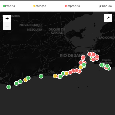
Atenção
Imprópria
★
Própria
Atenção
Imprópria
bbo.do
Vermelha
Vidigal
VR000
VD000
+
📍
Própria
Imprópria
−
Barra da
Barra da Tijuca II
BD010
BD007
BD009
BD005
Tijuca
Imprópria
Atenção
Barra de Guaratiba
Grumari
BG000
GM001
GM000
Própria
Própria
Joatinga
Pontal de
JT000
PS000
PS001
Sernambetiba
Própria
Atenção
Prainha
Recreio
PN000
BD000
BD002
Própria
Própria
Recreio/Reserva
Adão
BD011
AD000