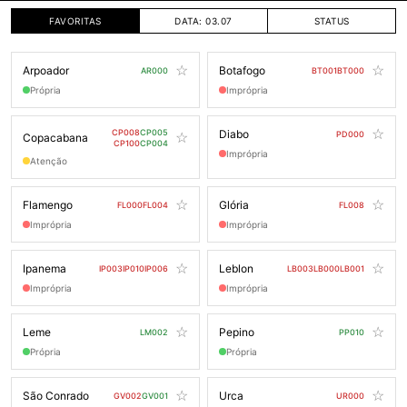
FAVORITAS
DATA: 03.07
STATUS
Arpoador
Botafogo
AR000
BT001
BT000
Própria
Imprópria
CP008
CP005
Diabo
PD000
Copacabana
CP100
CP004
Imprópria
Atenção
Flamengo
Glória
FL000
FL004
FL008
Imprópria
Imprópria
Ipanema
Leblon
IP003
IP010
IP006
LB003
LB000
LB001
Imprópria
Imprópria
Leme
Pepino
LM002
PP010
Própria
Própria
São Conrado
Urca
GV002
GV001
UR000